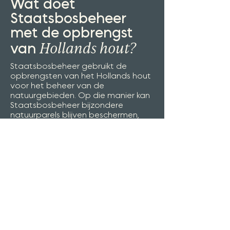
Wat doet
Staatsbosbeheer
met de opbrengst
Hollands hout?
van
Staatsbosbeheer gebruikt de
opbrengsten van het Hollands hout
voor het beheer van de
natuurgebieden. Op die manier kan
Staatsbosbeheer bijzondere
natuurparels blijven beschermen,
kunnen recreanten het bos blijven
beleven én wordt er hout
geproduceerd voor de Nederlandse
markt. Staatsbosbeheer maakt zich
er dus sterk voor dat we natuur en
landschap in dit land koesteren,
maar ook dat we die natuur en het
landschap kunnen beleven en
benutten.