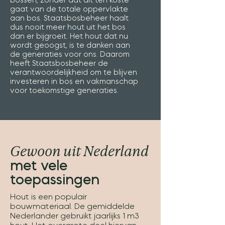
bossen, zonder dat dit ten koste
gaat van de totale oppervlakte
aan bos. Staatsbosbeheer haalt
dus nooit meer hout uit het bos
dan er bijgroeit. Het hout dat nu
wordt geoogst, is te danken aan
de generaties voor ons. Daarom
heeft Staatsbosbeheer de
verantwoordelijkheid om te blijven
investeren in bos en vakmanschap
voor toekomstige generaties.
Gewoon uit Nederland
met vele
toepassingen
Hout is een populair
bouwmateriaal. De gemiddelde
Nederlander gebruikt jaarlijks 1 m3