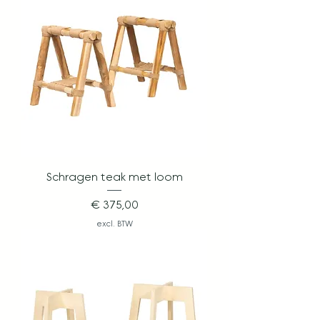
Schragen teak met loom
Prijs
€ 375,00
excl. BTW