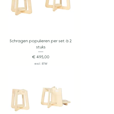
Schragen populieren per set à 2
stuks
Prijs
€ 495,00
excl. BTW