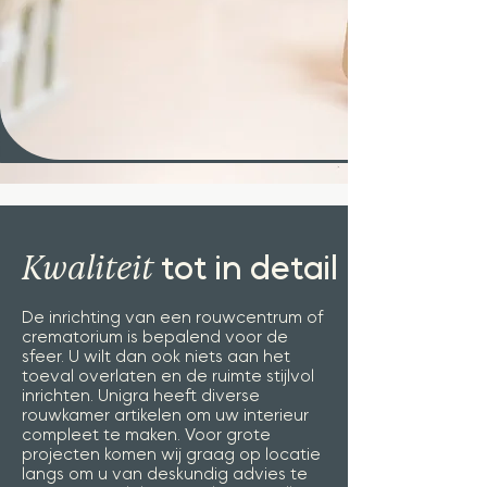
Kwaliteit
tot in detail
De inrichting van een rouwcentrum of
crematorium is bepalend voor de
sfeer. U wilt dan ook niets aan het
toeval overlaten en de ruimte stijlvol
inrichten. Unigra heeft diverse
rouwkamer artikelen om uw interieur
compleet te maken. Voor grote
projecten komen wij graag op locatie
langs om u van deskundig advies te