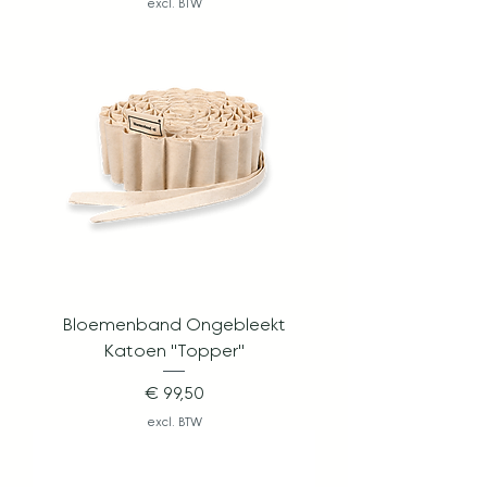
excl. BTW
Bloemenband Ongebleekt
Katoen "Topper"
Prijs
€ 99,50
excl. BTW