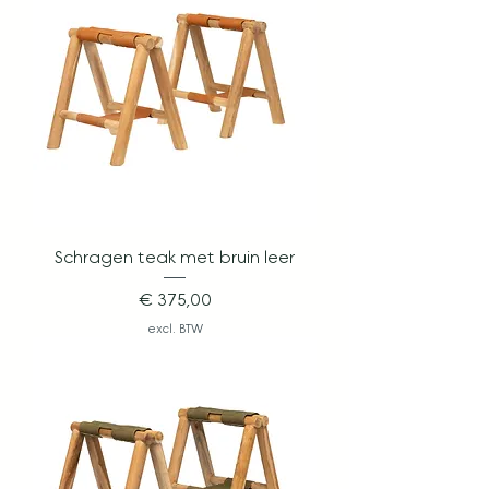
Schragen teak met bruin leer
Prijs
€ 375,00
excl. BTW