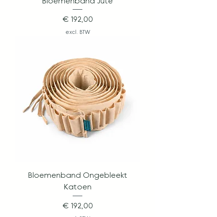
Bloemenband Jute
Prijs
€ 192,00
excl. BTW
Bloemenband Ongebleekt
Katoen
Prijs
€ 192,00