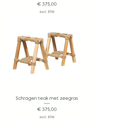
Prijs
€ 375,00
excl. BTW
Schragen teak met zeegras
Prijs
€ 375,00
excl. BTW