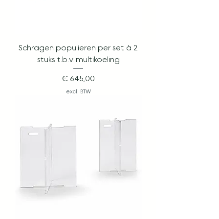
Schragen populieren per set à 2
stuks t.b.v. multikoeling
Prijs
€ 645,00
excl. BTW