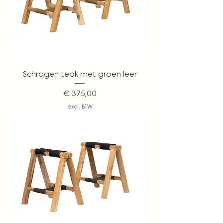
Schragen teak met groen leer
Prijs
€ 375,00
excl. BTW