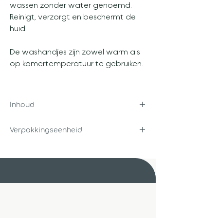
wassen zonder water genoemd.
Reinigt, verzorgt en beschermt de
huid.
De washandjes zijn zowel warm als
op kamertemperatuur te gebruiken.
Inhoud
8 washandjes
Verpakkingseenheid
Per stuk
Unigra B.V.
Steenbakkerstraat 14