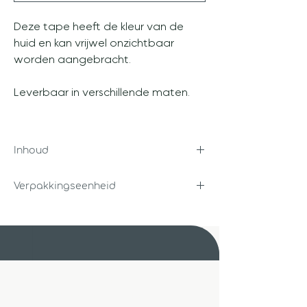
Deze tape heeft de kleur van de
huid en kan vrijwel onzichtbaar
worden aangebracht.
Leverbaar in verschillende maten.
Inhoud
9,2 m x 2,5 cm / 9,2 m x 5 cm
Verpakkingseenheid
Per stuk
Unigra B.V.
Steenbakkerstraat 14