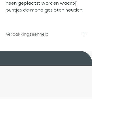
heen geplaatst worden waarbij
puntjes de mond gesloten houden.
Verpakkingseenheid
Per 12 stuks
Unigra B.V.
Steenbakkerstraat 14
2222 AT Katwijk
Unigra B.V.
Luchtvaartstraat 6-12
1059 CA Amsterdam