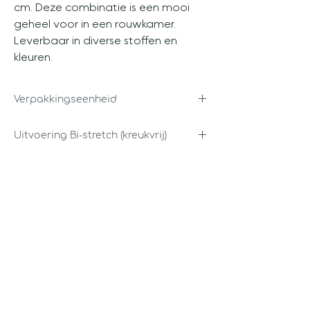
cm. Deze combinatie is een mooi
geheel voor in een rouwkamer.
Leverbaar in diverse stoffen en
kleuren.
Verpakkingseenheid
Per stuk
Uitvoering Bi-stretch (kreukvrij)
• Leverbaar in diverse kleuren.
• Gemaakt in ons eigen atelier
** Andere stoffen en uitvoeringen
tegen een meerprijs