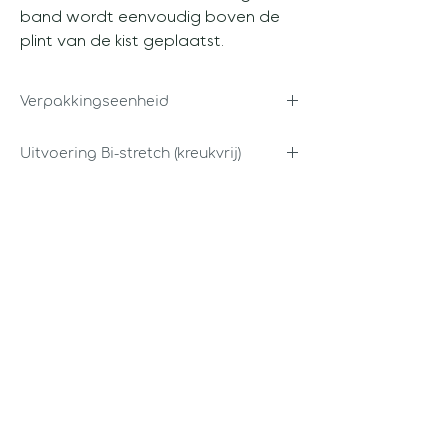
band wordt eenvoudig boven de
plint van de kist geplaatst.
Verpakkingseenheid
Per stuk
Uitvoering Bi-stretch (kreukvrij)
• Leverbaar in diverse kleuren.
• Gemaakt in ons eigen atelier
** Andere stoffen en uitvoeringen
tegen een meerprijs