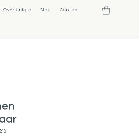
Over Unigra
Blog
Contact
nen
baar
213