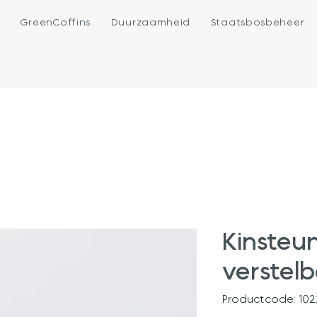
e
GreenCoffins
Duurzaamheid
Staatsbosbeheer
Kinsteu
verstel
Productcode: 102