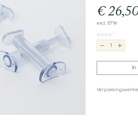
€ 26,5
excl. BTW
Aantal
*
In
Verpakkingseenhe
10 stuks