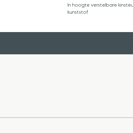
In hoogte verstelbare kinste
kunststof.
Unigra B.V.
Steenbakkerstraat 14
Luc
2222 AT Katwijk
1
info