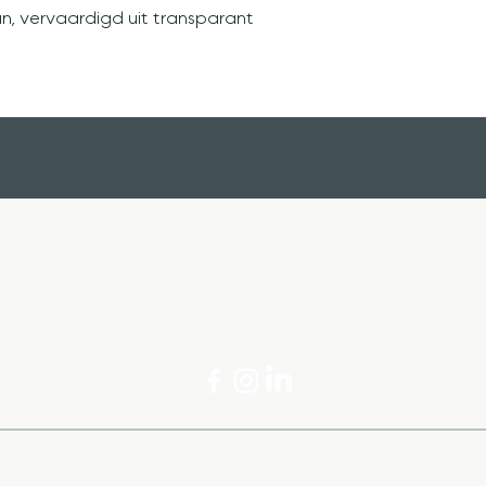
un, vervaardigd uit transparant
Unigra B.V.
Unigra B.V.
htvaartstraat 6-12
De Marowijne 11
059 CA Amsterdam
1689 AR Zwaag
@unigra.nl
071 402 8
In samenwerking met
Bureau APS