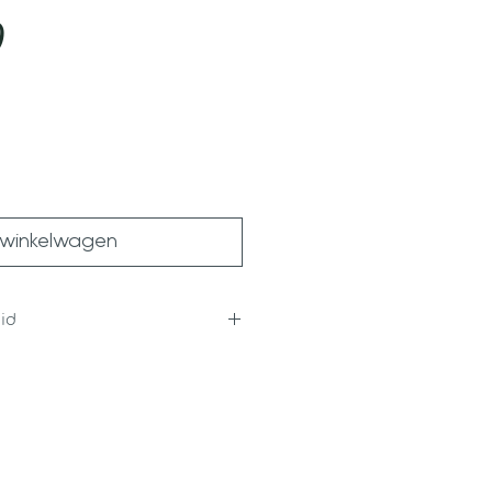
Prijs
0
 winkelwagen
id