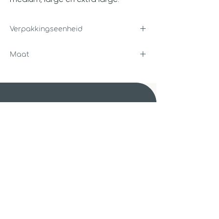
Verpakkingseenheid
100 stuks
Maat
S, M, L of XL
Unigra B.V.
Steenbakkerstraat 14
2222 AT Katwijk
Unigra B.V.
Luchtvaartstraat 6-12
1059 CA Amsterdam
Unigra B.V.