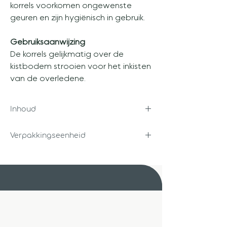
korrels voorkomen ongewenste
geuren en zijn hygiënisch in gebruik.
Gebruiksaanwijzing
De korrels gelijkmatig over de
kistbodem strooien voor het inkisten
van de overledene.
Inhoud
500 gram
Verpakkingseenheid
Per stuk
Unigra B.V.
Steenbakkerstraat 14