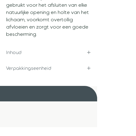
gebruikt voor het afsluiten van elke
natuurlijke opening en holte van het
lichaam, voorkomt overtollig
afvloeien en zorgt voor een goede
bescherming.
Inhoud
2 gram
Verpakkingseenheid
Per 50 stuks
Unigra B.V.
Steenbakkerstraat 14
2222 AT Katwijk