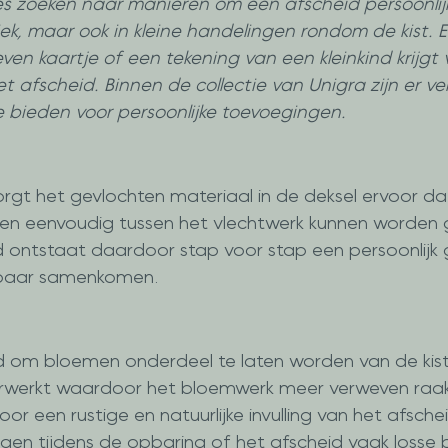
es zoeken naar manieren om een afscheid persoonlij
k, maar ook in kleine handelingen rondom de kist. E
en kaartje of een tekening van een kleinkind krijgt 
et afscheid. Binnen de collectie van Unigra zijn er ve
e bieden voor persoonlijke toevoegingen.
orgt het gevlochten materiaal in de deksel ervoor d
ngen eenvoudig tussen het vlechtwerk kunnen worden 
id ontstaat daardoor stap voor stap een persoonlijk 
htbaar samenkomen.
ld om bloemen onderdeel te laten worden van de kist
werkt waardoor het bloemwerk meer verweven raak
or een rustige en natuurlijke invulling van het afschei
n tijdens de opbaring of het afscheid vaak losse 