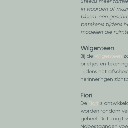
Steeds meer famili
In woorden of muzie
bloem, een geschrev
betekenis tijdens h
modellen die ruimt
Wilgenteen
Bij de 
Wilgenteen
 z
briefjes en tekeni
Tijdens het afsche
herinneringen zic
Fiori
De 
Fiori
 is ontwikke
worden rondom ver
geheel. Dat zorgt vo
Nabestaanden voege