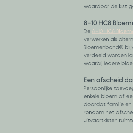
waardoor de kist g
8-10 HC8 Bloe
De 
8-10 HC8 Bloe
verwerken als alter
Bloemenband® blijv
verdeeld worden lan
waarbij iedere blo
Een afscheid da
Persoonlijke toevo
enkele bloem of een
doordat familie en 
rondom het afschei
uitvaartkisten ruimt