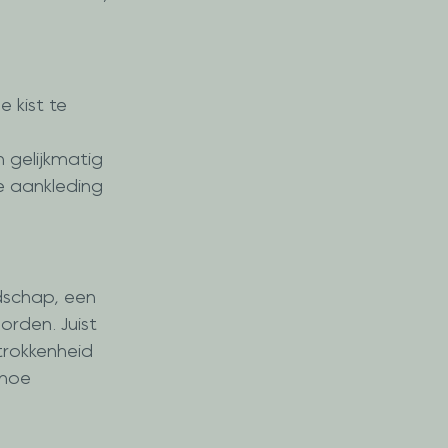
 kist te 
 gelijkmatig 
e aankleding 
dschap, een 
rden. Juist 
trokkenheid 
 hoe 