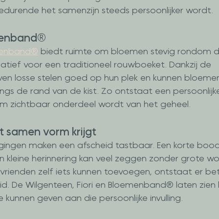
edurende het samenzijn steeds persoonlijker wordt.
menband®
menband®
 biedt ruimte om bloemen stevig rondom de
natief voor een traditioneel rouwboeket. Dankzij de 
en losse stelen goed op hun plek en kunnen bloemen
gs de rand van de kist. Zo ontstaat een persoonlijk
em zichtbaar onderdeel wordt van het geheel.
t samen vorm krijgt
egingen maken een afscheid tastbaar. Een korte boo
 kleine herinnering kan veel zeggen zonder grote woo
vrienden zelf iets kunnen toevoegen, ontstaat er be
d. De Wilgenteen, Fiori en Bloemenband® laten zien
e kunnen geven aan die persoonlijke invulling.