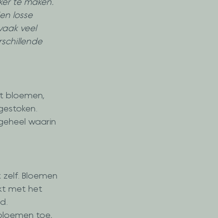
ker te maken. 
en losse 
vaak veel 
rschillende 
at bloemen, 
gestoken. 
geheel waarin 
 zelf. Bloemen 
t met het 
d. 
bloemen toe, 