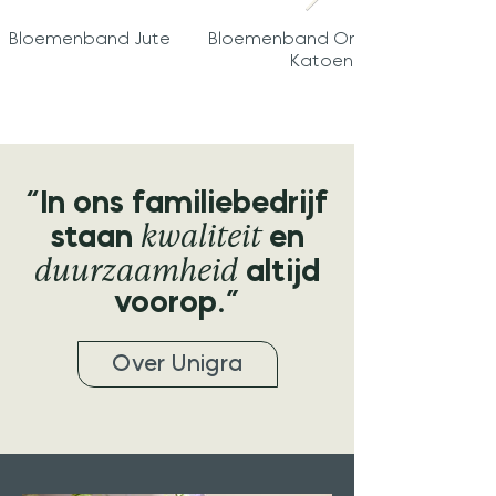
Bloemenband Jute
Bloemenband Ongebleekt
Katoen
“In ons familiebedrijf
kwaliteit
staan
en
duurzaamheid
altijd
voorop.”
Over Unigra