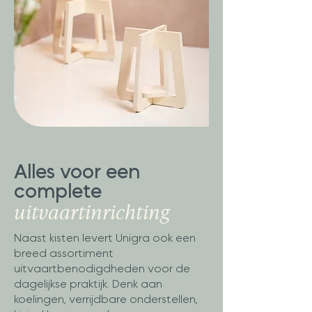
Alles voor een
complete
uitvaartinrichting
Naast kisten levert Unigra ook een
breed assortiment
uitvaartbenodigdheden voor de
dagelijkse praktijk. Denk aan
koelingen, verrijdbare onderstellen,