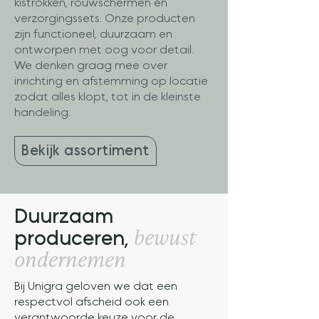
kistrokken, rouwschermen en
verzorgingssets. Onze producten
zijn functioneel, duurzaam en
ontworpen met oog voor detail.
We denken graag mee over
inrichting en afstemming op locatie
zodat alles klopt, tot in de kleinste
handeling.
Bekijk assortiment
Duurzaam
bewust
produceren,
ondernemen
Bij Unigra geloven we dat een
respectvol afscheid ook een
verantwoorde keuze voor de