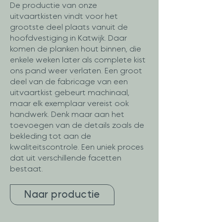
De productie van onze
uitvaartkisten vindt voor het
grootste deel plaats vanuit de
hoofdvestiging in Katwijk. Daar
komen de planken hout binnen, die
enkele weken later als complete kist
ons pand weer verlaten. Een groot
deel van de fabricage van een
uitvaartkist gebeurt machinaal,
maar elk exemplaar vereist ook
handwerk. Denk maar aan het
toevoegen van de details zoals de
bekleding tot aan de
kwaliteitscontrole. Een uniek proces
dat uit verschillende facetten
bestaat.
Naar productie